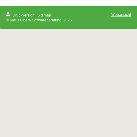
Webansicht
Druckversion
|
Sitemap
© Klaus Libera Softwareberatung, 2025